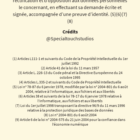
rectification et d’opposition aux données personnelles
le concernant, en effectuant sa demande écrite et
signée, accompagnée d’une preuve d’identité. (5)(6)(7)
(8)
Crédits
@Specialtouchstudios
(1) Articles L111-1 et suivants du Code de la Propriété Intellectuelle du 1er
juillet 1992
(2) Article 41 de la loi du 11 mars 1957
(3) Article L. 226-13 du Code pénal et la Directive Européenne du 24
octobre 1995
(4) Articles L.335-2 et suivants du Code de Propriété Intellectuelle
(5) Loi n° 78-87 du 6 janvier 1978, modifiée par la loi n° 2004-801 du 6 août
2004, relative à l’informatique, aux fichiers et aux libertés
(6) Articles 38 et suivants de la loi 78-17 du 6 janvier 1978 relative à
l’informatique, aux fichiers et aux libertés
(7) Loi du 1er juillet 1998 transposant la directive 96/9 du 11 mars 1996
relative à la protection juridique des bases de données
(8) Loi n° 2004-801 du 6 août 2004
(9) Article 6 de la loi n° 2004-575 du 21 juin 2004 pour la confiance dans
l’économie numérique